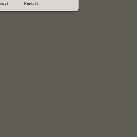
ozyt
Kontakt